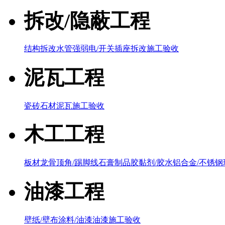
拆改/隐蔽工程
结构拆改
水管
强弱电/开关插座
拆改施工验收
泥瓦工程
瓷砖
石材泥瓦
施工验收
木工工程
板材
龙骨
顶角/踢脚线
石膏制品
胶黏剂/胶水
铝合金/不锈钢
油漆工程
壁纸/壁布
涂料/油漆
油漆施工验收