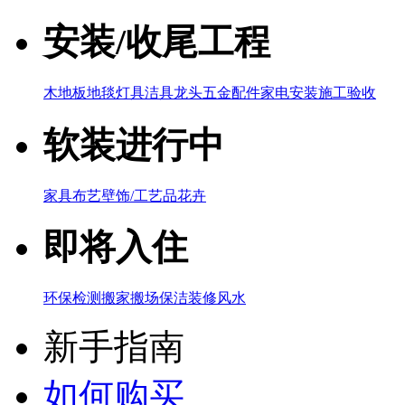
安装/收尾工程
木地板
地毯
灯具
洁具
龙头五金配件
家电
安装施工验收
软装进行中
家具
布艺
壁饰/工艺品
花卉
即将入住
环保检测
搬家搬场
保洁
装修风水
新手指南
如何购买