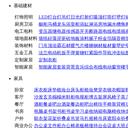
基础建材
灯饰照明
LED灯
台灯
吊灯
日光灯
射灯
吸顶灯
筒灯
壁灯
厨房卫浴
橱柜
马桶
龙头
浴室柜
浴缸
淋浴房
地漏
水槽
角
电工电料
变压器
继电器
传感器
开关
断路器
电线电缆
插
墙地面材料
墙纸
硅藻泥
瓷砖
地板
涂料
腻子粉
金箔
隔音棉
装饰材料
门
吊顶
浴霸
石材
暖气片
楼梯
钢材
板材
窗
壁炉
五金工具
法兰
电动机
扳手
弹簧
铆钉
紧固件
导轨
冲击钻
定制家居
定制衣柜
智能家居
智能家居套装
背景音乐
综合布线
电动窗帘
楼
家具
卧室
床
衣柜
床垫
梳妆台
床头柜
梳妆凳
穿衣镜
衣帽架
客厅
沙发
玄关
榻榻米
鞋柜
电视柜
博古架
屏风
椅子
茶
餐厅
酒柜
餐桌
吧台
酒架
餐边柜
吧台椅
扶手椅
靠背椅
书房
电脑桌
书架
书柜
书桌
学习桌
收纳箱
电脑椅
收纳
户外
晾衣架
花架
折叠桌
吊篮
马扎
摇椅
吊床
遮阳伞
折
商业办公
办公桌
文件柜
办公椅
老板椅
接待台
会议桌
大班