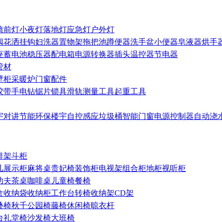
镜前灯
小夜灯
落地灯
应急灯
户外灯
阀
花洒
挂钩
妇洗器
置物架
拖把池
蹲便器
洗手盆
小便器
皂液器
烘手
座
蓄电池
稳压器
配电箱
电源转换器
插头
温控器
节电器
管材
壁柜
采暖炉
门窗配件
胶带
手电钻
锯片
锁具
滑轨
测量工具
起重工具
宇对讲
节能环保
楼宇自控
感应垃圾桶
智能门窗
电源控制器
自动浇
鞋架
斗柜
几
展示柜
麻将桌
贵妃椅
装饰柜
电视架
组合柜
地柜
视听柜
功夫茶桌
咖啡桌
儿童椅
餐椅
盒
收纳袋
收纳柜
工作台
转椅
收纳架
CD架
叠椅
秋千
公园椅
藤椅
休闲椅
晾衣杆
台
礼堂椅
沙发椅
大班椅