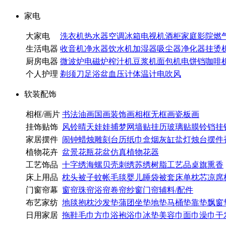
家电
大家电
洗衣机
热水器
空调
冰箱
电视机
酒柜
家庭影院
燃
生活电器
收音机
净水器
饮水机
加湿器
吸尘器
净化器
挂烫
厨房电器
微波炉
电磁炉
榨汁机
豆浆机
面包机
电饼铛
咖啡
个人护理
剃须刀
足浴盆
血压计
体温计
电吹风
软装配饰
相框/画片
书法
油画
国画
装饰画
相框
无框画
瓷板画
挂饰贴饰
风铃
晴天娃娃
捕梦网
墙贴
挂历
玻璃贴膜
铃铛
挂
家居摆件
闹钟
蜡烛
雕刻
台历
纸巾盒
烟灰缸
盐灯
烛台
摆件
植物花卉
盆景
花瓶
花盆
仿真植物
花器
工艺饰品
十字绣
海螺
贝壳
刺绣
苏绣
树脂工艺品
桌旗
熏香
床上用品
枕头
被子
蚊帐
毛毯
婴儿睡袋
被套
床单
枕芯
凉席
门窗帘幕
窗帘
珠帘
浴帘
卷帘
纱窗
门帘
辅料/配件
布艺家纺
地毯
抱枕
沙发垫
蒲团
坐垫
地垫
马桶垫
靠垫
飘窗
日用家居
拖鞋
毛巾
方巾
浴袍
浴巾
冰垫
美容巾
面巾
澡巾
干