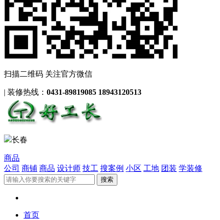
扫描二维码 关注官方微信
|
装修热线：
0431-89819085 18943120513
长春
商品
公司
商铺
商品
设计师
技工
搜案例
小区
工地
团装
学装修
首页