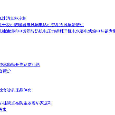
气灶
消毒柜
冷柜
机
干衣机
取暖器
电风扇
电话机
熨斗
冷风扇
清洁机
机
抽油烟机
电饭煲
酸奶机
电压力锅
料理机
电水壶
电烤箱
电炖锅
煮
钟
冰箱贴
开关贴
防油贴
香薰炉
枕套
被芯
床品件套
垫
挂毯
桌布
防尘罩
餐垫
家居鞋
发巾