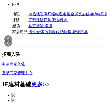
其他
地暖
地热地暖
碳纤维电缆电暖
金属发热低电缆电暖
保洁
开荒保洁
日常保洁/保养
搬场
垂直运输/搬运
家居用品
活性炭/家装除味
收纳
厨房/餐饮用具
招商入驻
申请商家入驻
登录商家管理中心
1F建材基础
更多>>