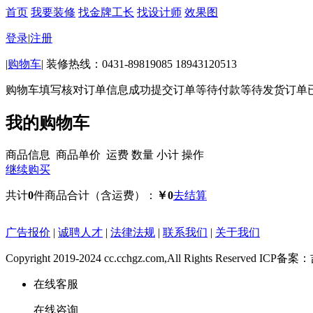
首页
我要装修
找金牌工长
找设计师
效果图
登录
|
注册
|
购物车
|
装修热线：0431-89819085 18943120513
购物车
填写核对订单信息
成功提交订单
等待付款
等待发货
订单
我的购物车
商品信息
商品单价
运费
数量
小计
操作
继续购买
共计
0
件商品
合计（含运费）：
￥0
去结算
广告报价
|
诚聘人才
|
法律法规
|
联系我们
|
关于我们
Copyright 2019-2024 cc.cchgz.com,All Rights Reserved ICP
在线客服
在线咨询