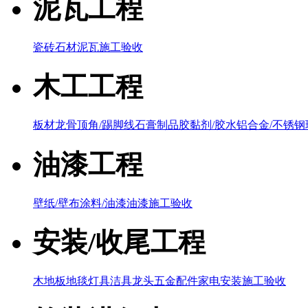
泥瓦工程
瓷砖
石材泥瓦
施工验收
木工工程
板材
龙骨
顶角/踢脚线
石膏制品
胶黏剂/胶水
铝合金/不锈钢
油漆工程
壁纸/壁布
涂料/油漆
油漆施工验收
安装/收尾工程
木地板
地毯
灯具
洁具
龙头五金配件
家电
安装施工验收