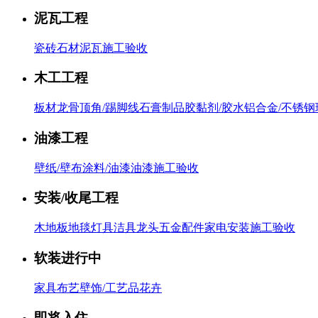
泥瓦工程
瓷砖
石材泥瓦
施工验收
木工工程
板材
龙骨
顶角/踢脚线
石膏制品
胶黏剂/胶水
铝合金/不锈钢
油漆工程
壁纸/壁布
涂料/油漆
油漆施工验收
安装/收尾工程
木地板
地毯
灯具
洁具
龙头五金配件
家电
安装施工验收
软装进行中
家具
布艺
壁饰/工艺品
花卉
即将入住