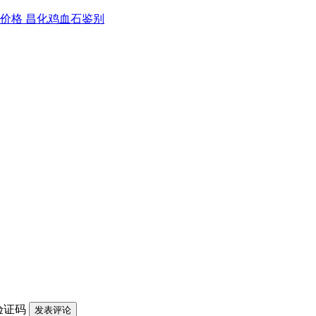
价格 昌化鸡血石鉴别
验证码