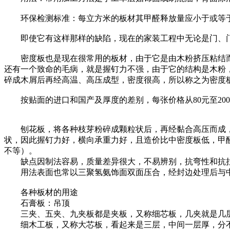
环保检测标准：每立方米的板材其甲醛释放量应小于或等
即使它有这样那样的缺陷，现在的家装工程中无论是门、门
密度板也是现在很常用的板材，由于它是由木粉挤压粘结而
还有一个致命的毛病，就是握钉力不强，由于它的结构是木粉
碎成木屑后再经高温、高压成型，密度很高，所以称之为密度
按贴面的进口和国产及厚度的差别，每张价格从
80
元至
200
刨花板，将各种枝芽粉碎成颗粒状后，再经黏合高压而成，
状，因此握钉力好，横向承重力好，且造价比中密度板低，甲
不等）。
缺点因制法容易，质量差异很大，不易辨别，抗弯性和抗拉
用法表面也常以三聚氢氨饰面双面压合，经封边处理后与
各种板材的用途
石膏板：吊顶
三夹、五夹、九夹板都是夹板，又称细芯板，几夹就是几
细木工板，又称大芯板，看起来是三层，中间一层厚，分不