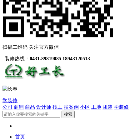
扫描二维码 关注官方微信
|
装修热线：
0431-89819085 18943120513
长春
学装修
公司
商铺
商品
设计师
技工
搜案例
小区
工地
团装
学装修
首页