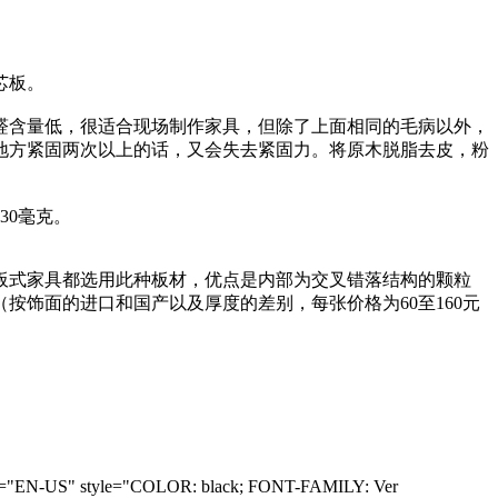
芯板。
含量低，很适合现场制作家具，但除了上面相同的毛病以外，
地方紧固两次以上的话，又会失去紧固力。将原木脱脂去皮，粉
30
毫克。
式家具都选用此种板材，优点是内部为交叉错落结构的颗粒
（按饰面的进口和国产以及厚度的差别，每张价格为
60
至
160
元
g="EN-US" style="COLOR: black; FONT-FAMILY: Ver