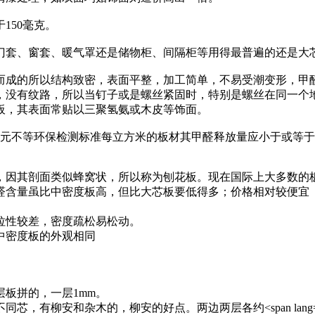
于
150
毫克。
套、窗套、暖气罩还是储物柜、间隔柜等用得最普遍的还是大
成的所以结构致密，表面平整，加工简单，不易受潮变形，甲醛
，没有纹路，所以当钉子或是螺丝紧固时，特别是螺丝在同一个
板，其表面常贴以三聚氢氨或木皮等饰面。
元不等环保检测标准每立方米的板材其甲醛释放量应小于或等于
因其剖面类似蜂窝状，所以称为刨花板。现在国际上大多数的板
醛含量虽比中密度板高，但比大芯板要低得多；价格相对较便宜
性较差，密度疏松易松动。
中密度板的外观相同
层板拼的，一层
1mm
。
同芯，有柳安和杂木的，柳安的好点。两边两层各约
<span lan