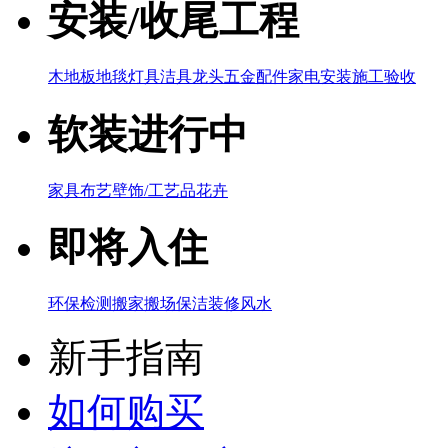
安装/收尾工程
木地板
地毯
灯具
洁具
龙头五金配件
家电
安装施工验收
软装进行中
家具
布艺
壁饰/工艺品
花卉
即将入住
环保检测
搬家搬场
保洁
装修风水
新手指南
如何购买