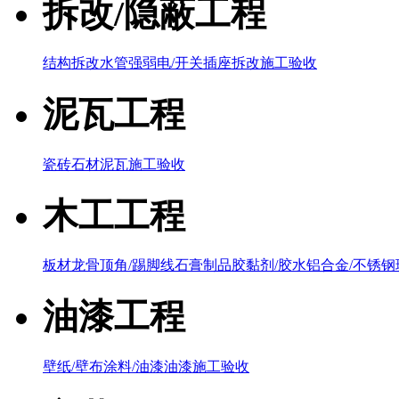
拆改/隐蔽工程
结构拆改
水管
强弱电/开关插座
拆改施工验收
泥瓦工程
瓷砖
石材泥瓦
施工验收
木工工程
板材
龙骨
顶角/踢脚线
石膏制品
胶黏剂/胶水
铝合金/不锈钢
油漆工程
壁纸/壁布
涂料/油漆
油漆施工验收