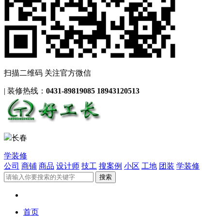
扫描二维码 关注官方微信
|
装修热线：
0431-89819085 18943120513
长春
学装修
公司
商铺
商品
设计师
技工
搜案例
小区
工地
团装
学装修
首页