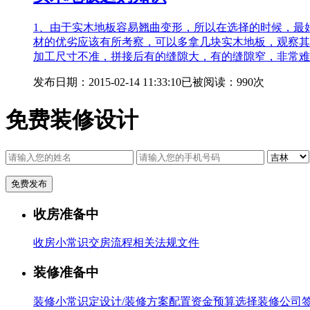
1、由于实木地板容易翘曲变形，所以在选择的时候，最
材的优劣应该有所考察，可以多拿几块实木地板，观察其
加工尺寸不准，拼接后有的缝隙大，有的缝隙窄，非常难
发布日期：
2015-02-14 11:33:10
已被阅读：
990
次
免费装修设计
收房准备中
收房小常识
交房流程
相关法规文件
装修准备中
装修小常识
定设计/装修方案
配置资金预算
选择装修公司