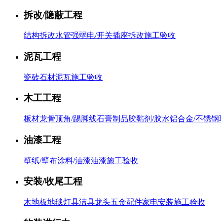
拆改/隐蔽工程
结构拆改
水管
强弱电/开关插座
拆改施工验收
泥瓦工程
瓷砖
石材泥瓦
施工验收
木工工程
板材
龙骨
顶角/踢脚线
石膏制品
胶黏剂/胶水
铝合金/不锈钢
油漆工程
壁纸/壁布
涂料/油漆
油漆施工验收
安装/收尾工程
木地板
地毯
灯具
洁具
龙头五金配件
家电
安装施工验收