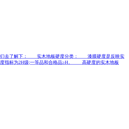
我们去了解下： 实木地板硬度分类： 漆膜硬度是反映实
度指标为2H级;一等品和合格品≥H。 高硬度的实木地板