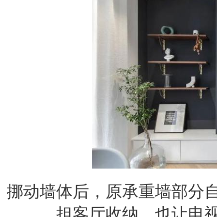
挪动墙体后，原承重墙部分
担客厅收纳，也让电