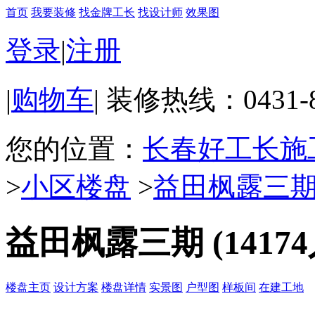
首页
我要装修
找金牌工长
找设计师
效果图
登录
|
注册
|
购物车
|
装修热线：0431-898
您的位置：
长春好工长施
>
小区楼盘
>
益田枫露三
益田枫露三期
(141
楼盘主页
设计方案
楼盘详情
实景图
户型图
样板间
在建工地