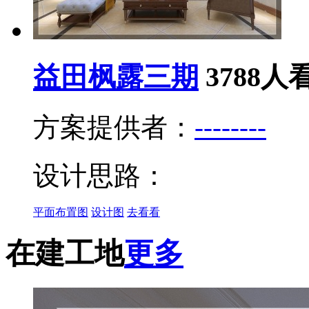
益田枫露三期
3788
人
方案提供者：
--------
设计思路：
平面布置图
设计图
去看看
在建工地
更多