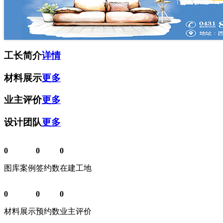
工长简介
详情
材料展示
更多
业主评价
更多
设计团队
更多
0
0
0
图库案例
签约数
在建工地
0
0
0
材料展示
预约数
业主评价