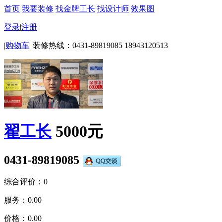
首页
我要装修
找金牌工长
找设计师
效果图
登录
|
注册
|
购物车
|
装修热线：0431-89819085 18943120513
翟工长
5000元
0431-89819085
综合评价：0
服务：
0.00
价格：
0.00