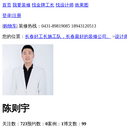
首页
我要装修
找金牌工长
找设计师
效果图
登录
|
注册
|
购物车
|
装修热线：0431-89819085 18943120513
您的位置：
长春好工长施工队，长春最好的装修公司。
>
设计
陈则宇
关注数：
723
预约数：
0
案例：
1
博文数：
99