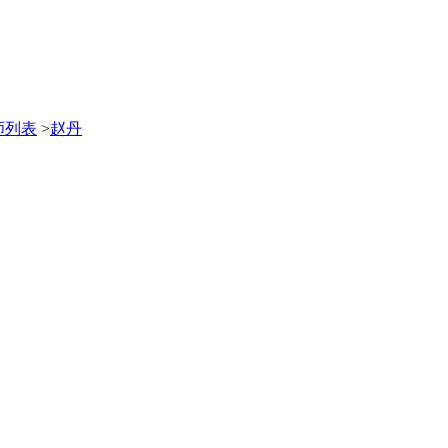
师列表
>
赵丹