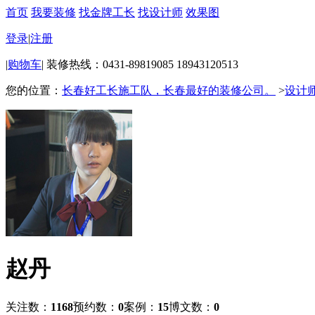
首页
我要装修
找金牌工长
找设计师
效果图
登录
|
注册
|
购物车
|
装修热线：0431-89819085 18943120513
您的位置：
长春好工长施工队，长春最好的装修公司。
>
设计
赵丹
关注数：
1168
预约数：
0
案例：
15
博文数：
0