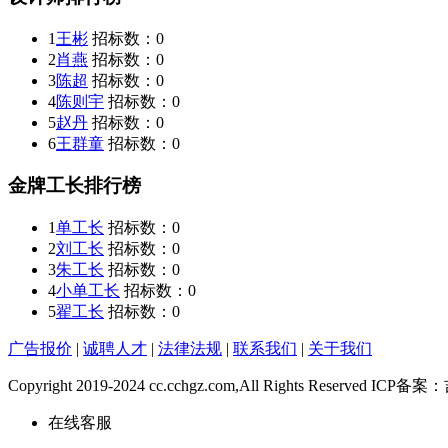
1
王彬
招标数：
0
2
肖燕
招标数：
0
3
陈超
招标数：
0
4
陈则宇
招标数：
0
5
赵丹
招标数：
0
6
王群童
招标数：
0
金牌工长排行榜
1
单工长
招标数：
0
2
刘工长
招标数：
0
3
朱工长
招标数：
0
4
小单工长
招标数：
0
5
翟工长
招标数：
0
广告报价
|
诚聘人才
|
法律法规
|
联系我们
|
关于我们
Copyright 2019-2024 cc.cchgz.com,All Rights Reserved ICP
在线客服