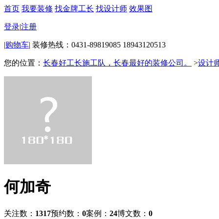
首页
我要装修
找金牌工长
找设计师
效果图
登录
|
注册
|
购物车
|
装修热线：0431-89819085 18943120513
您的位置：
长春好工长施工队，长春最好的装修公司。
>
设计
何加奇
关注数：
1317
预约数：
0
案例：
24
博文数：
0