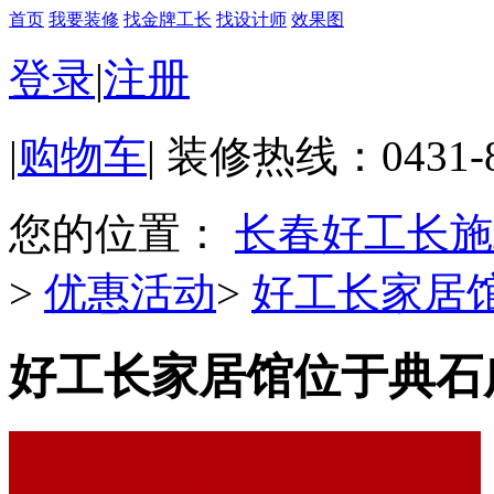
首页
我要装修
找金牌工长
找设计师
效果图
登录
|
注册
|
购物车
|
装修热线：0431-898
您的位置：
长春好工长施
>
优惠活动
>
好工长家居馆
好工长家居馆位于典石广